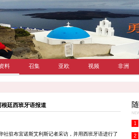
资料
召集
亚欧
视频
非洲
随
anish阿根廷西班牙语报道
NEW
1
华社驻布宜诺斯艾利斯记者采访，并用西班牙语进行了
2