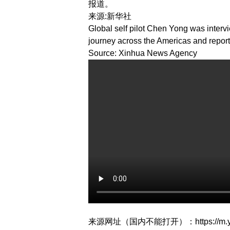
报道。
来源:新华社
Global self pilot Chen Yong was inter
journey across the Americas and repor
Source: Xinhua News Agency
来源网址（国内不能打开）：
https://