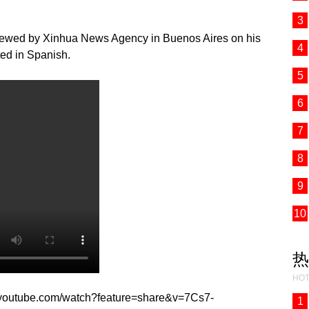
3
viewed by Xinhua News Agency in Buenos Aires on his
4
ted in Spanish.
5
6
7
8
9
10
热
HOT
m.youtube.com/watch?feature=share&v=7Cs7-
1