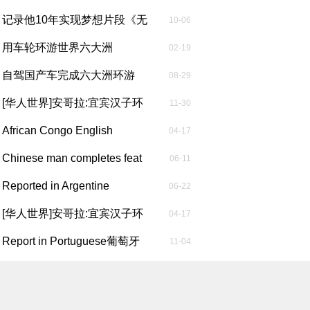
记》前言...
记录他10年实现梦想片段《无
10-06
界驰骋...
用车轮环游世界六大洲
02-19
自驾国产车完成六大洲环游
08-29
后，这位中...
[华人世界]安哥拉:宜宾汉子环
11-30
球行 ...
African Congo English
04-17
Report非洲...
Chinese man completes feat
06-11
of dr...
Reported in Argentine
06-22
Spanish阿...
[华人世界]安哥拉:宜宾汉子环
04-17
球行 ...
Report in Portuguese葡萄牙
11-04
语报道...