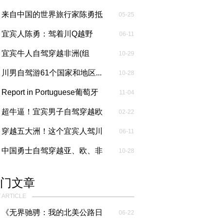
界驰骋...
来自中国的世界旅行家陈勇抵
05-25
达苏里...
宜宾人陈勇：驾着川Q越野
06-11
车“填满”...
宜宾牛人自驾穿越非洲(组
10-29
图)...
川男自驾游61个国家和地区...
10-28
Report in Portuguese葡萄牙
11-04
语报道...
超牛逼！宜宾男子自驾穿越欧
02-22
州、亚洲...
穿越五大洲！这个宜宾人驾川
06-11
Q牌照国...
中国勇士自驾穿越亚、欧、非
10-28
抵达开...
门文章
 ARTICLE
《无界驰骋：我的北美公路日
06-22