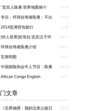
"宜宾人陈勇 世界地图画个
10-29
圈"...
专访：环球自驾者陈勇：不出
10-20
发不知能走...
2014亚洲背包旅行
11-28
[华人世界]安哥拉:宜宾汉子环
04-17
球行 ...
环球自驾者陈勇介绍
06-17
瓦努阿图
07-12
中国探险协会牛人节目：陈勇
04-21
勇闯非...
African Congo English
04-17
Report非洲...
门文章
 ARTICLE
《无界驰骋：我的北美公路日
06-22