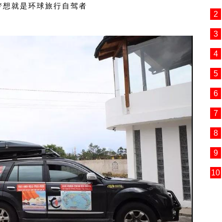
梦想就是环球旅行自驾者
2
3
4
5
6
7
8
9
10