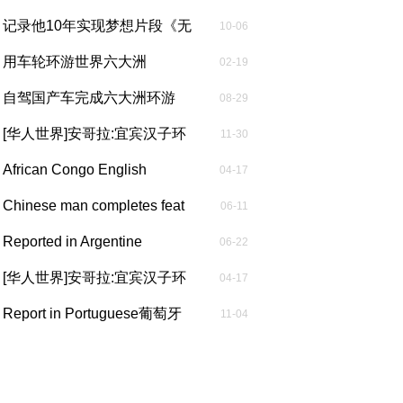
记》前言...
记录他10年实现梦想片段《无
10-06
界驰骋...
用车轮环游世界六大洲
02-19
自驾国产车完成六大洲环游
08-29
后，这位中...
[华人世界]安哥拉:宜宾汉子环
11-30
球行 ...
African Congo English
04-17
Report非洲...
Chinese man completes feat
06-11
of dr...
Reported in Argentine
06-22
Spanish阿...
[华人世界]安哥拉:宜宾汉子环
04-17
球行 ...
Report in Portuguese葡萄牙
11-04
语报道...