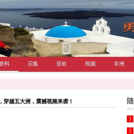
资料
召集
亚欧
视频
非洲
随
，穿越五大洲，震撼视频来袭！
NEW
1
2