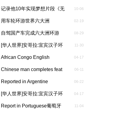
记》前言...
记录他10年实现梦想片段《无
10-06
界驰骋...
用车轮环游世界六大洲
02-19
自驾国产车完成六大洲环游
08-29
后，这位中...
[华人世界]安哥拉:宜宾汉子环
11-30
球行 ...
African Congo English
04-17
Report非洲...
Chinese man completes feat
06-11
of dr...
Reported in Argentine
06-22
Spanish阿...
[华人世界]安哥拉:宜宾汉子环
04-17
球行 ...
Report in Portuguese葡萄牙
11-04
语报道...