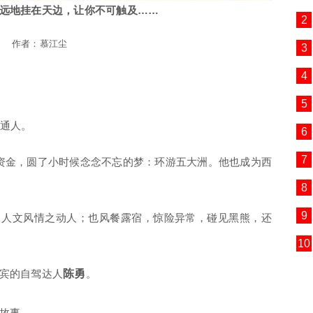
远地挂在天边，让你不可触及……
2
作者：慕江尘
3
4
5
普通人。
6
7
20年资金，圆了小时候念念不忘的梦：环游五大洲。他也成为西
8
9
，人文风情之动人；也风餐露宿，惊险异常，碰见黑熊，还
10
宾的自驾达人
陈勇
。
故事。