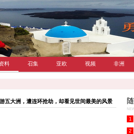
资料
召集
亚欧
视频
非洲
随
环游五大洲，遭连环抢劫，却看见世间最美的风景
NEW
1
2