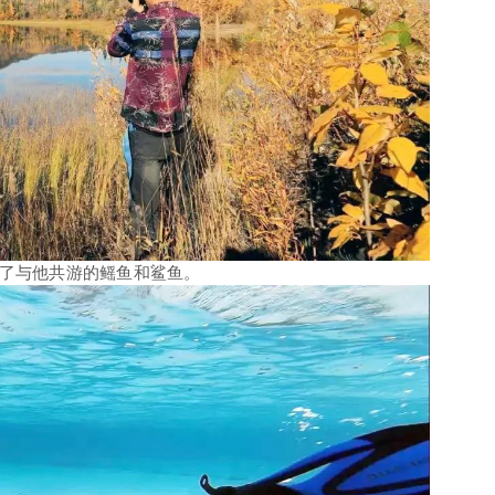
了与他共游的鳐鱼和鲨鱼。