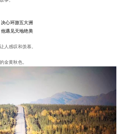
决心环游五大洲
他遇见天地绝美
让人感叹和羡慕。
的金黄秋色。