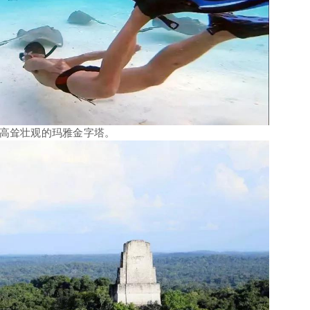
高耸壮观的玛雅金字塔。