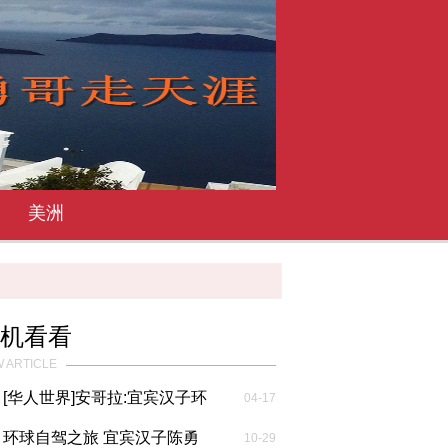
美洲
机看看
 ARTICLE
[华人世界]安哥拉:宜宾汉子环
04-17
球行 ...
环球自驾之旅 宜宾汉子陈勇
10-29