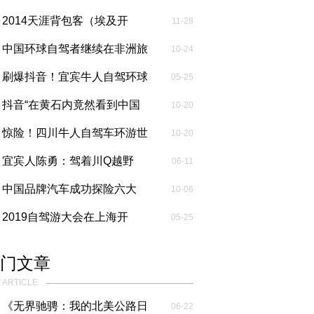
抵达罗...
2014天涯背包客（埃及开
11-28
罗）....
中国环球自驾者继续在非洲旅
10-24
行 ...
刷爆抖音！宜宾牛人自驾环球
05-25
旅行，穿越...
抖音“在黄石内竟然看到中国
10-20
车牌”...
惊险！四川牛人自驾车环游世
10-20
界，美国遇...
宜宾人陈勇：驾着川Q越野
06-11
车“填满”...
中国品牌汽车成功探险六大
10-06
洲：展现中...
2019自驾游大会在上海开
05-25
幕，旅游达人...
门文章
 ARTICLE
《无界驰骋：我的北美公路日
06-22