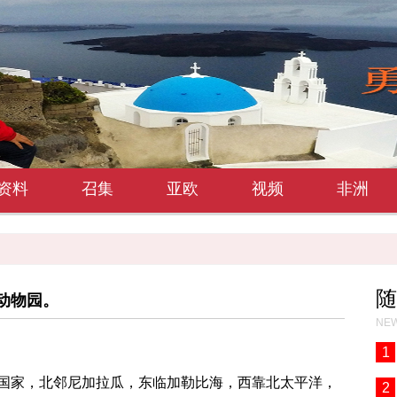
资料
召集
亚欧
视频
非洲
随
动物园。
NEW
1
国家，北邻尼加拉瓜，东临加勒比海，西靠北太平洋，
2