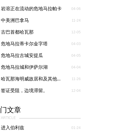
罗海滩...
岩溶正在流动的危地马拉帕卡
04-06
亚火山...
中美洲巴拿马
11-24
古巴首都哈瓦那
12-05
危地马拉蒂卡尔金字塔
04-03
危地马拉古城安提瓜
04-05
危地马拉城和伊萨尔湖
04-04
哈瓦那海明威故居和及其他...
11-26
签证受阻，边境滞留。
12-04
门文章
 ARTICLE
进入伯利兹
01-24