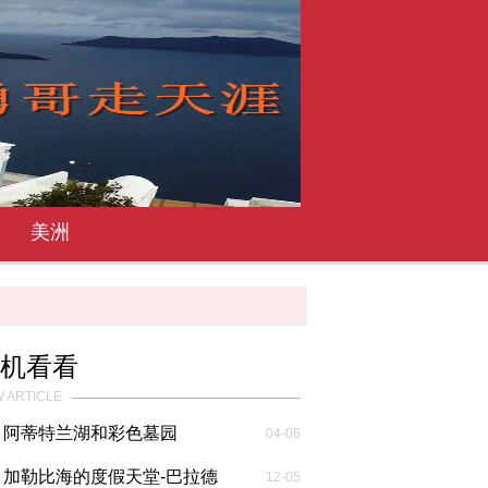
美洲
机看看
 ARTICLE
阿蒂特兰湖和彩色墓园
04-06
加勒比海的度假天堂-巴拉德
12-05