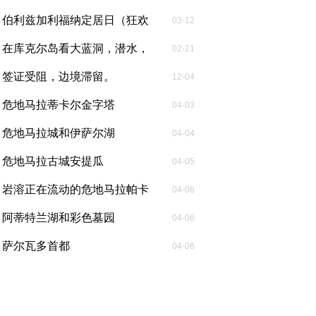
伯利兹加利福纳定居日（狂欢
03-12
日）...
在库克尔岛看大蓝洞，潜水，
02-21
做渔民，吃龙...
签证受阻，边境滞留。
12-04
危地马拉蒂卡尔金字塔
04-03
危地马拉城和伊萨尔湖
04-04
危地马拉古城安提瓜
04-05
岩溶正在流动的危地马拉帕卡
04-06
亚火山...
阿蒂特兰湖和彩色墓园
04-06
萨尔瓦多首都
04-06